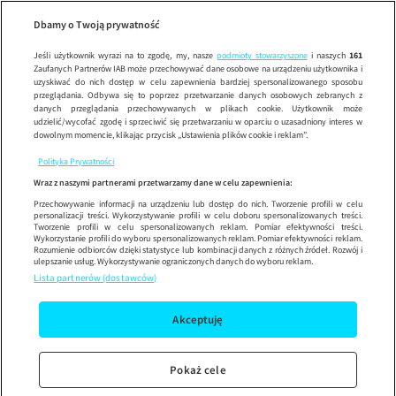
Wypróbuj aplikację mobilną
Dbamy o Twoją prywatność
Sprawdź
Korzystaj z łatwiejszej nawigacji i ciesz się szybszym
działaniem
Jeśli użytkownik wyrazi na to zgodę, my, nasze
podmioty stowarzyszone
i naszych
161
Zaufanych Partnerów IAB może przechowywać dane osobowe na urządzeniu użytkownika i
uzyskiwać do nich dostęp w celu zapewnienia bardziej spersonalizowanego sposobu
przeglądania. Odbywa się to poprzez przetwarzanie danych osobowych zebranych z
danych przeglądania przechowywanych w plikach cookie. Użytkownik może
udzielić/wycofać zgodę i sprzeciwić się przetwarzaniu w oparciu o uzasadniony interes w
dowolnym momencie, klikając przycisk „Ustawienia plików cookie i reklam”.
Polityka Prywatności
Wraz z naszymi partnerami przetwarzamy dane w celu zapewnienia:
Przechowywanie informacji na urządzeniu lub dostęp do nich. Tworzenie profili w celu
personalizacji treści. Wykorzystywanie profili w celu doboru spersonalizowanych treści.
Tworzenie profili w celu spersonalizowanych reklam. Pomiar efektywności treści.
Wykorzystanie profili do wyboru spersonalizowanych reklam. Pomiar efektywności reklam.
Rozumienie odbiorców dzięki statystyce lub kombinacji danych z różnych źródeł. Rozwój i
ulepszanie usług. Wykorzystywanie ograniczonych danych do wyboru reklam.
Lista partnerów (dostawców)
Akceptuję
Pokaż cele