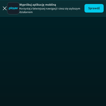
Wypróbuj aplikację mobilną
Sprawdź
Korzystaj z łatwiejszej nawigacji i ciesz się szybszym
działaniem