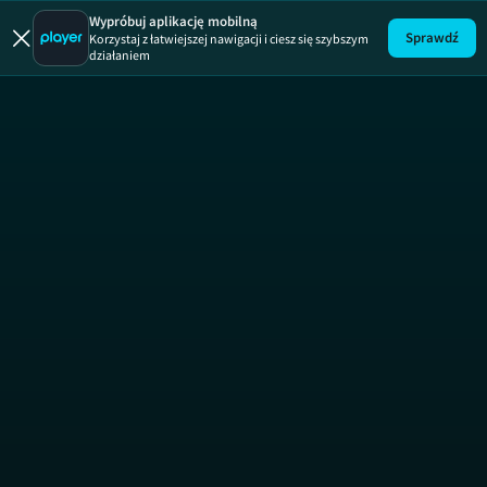
Wypróbuj aplikację mobilną
Sprawdź
Korzystaj z łatwiejszej nawigacji i ciesz się szybszym
działaniem