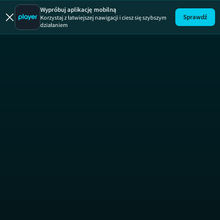
Wypróbuj aplikację mobilną
Sprawdź
Korzystaj z łatwiejszej nawigacji i ciesz się szybszym
działaniem