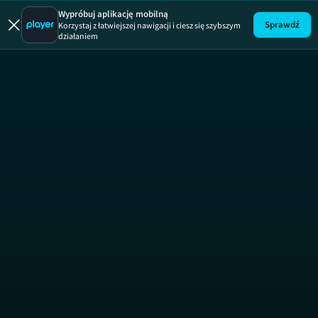
Wypróbuj aplikację mobilną
Sprawdź
Korzystaj z łatwiejszej nawigacji i ciesz się szybszym
działaniem