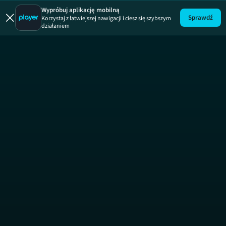
Wypróbuj aplikację mobilną
Sprawdź
Korzystaj z łatwiejszej nawigacji i ciesz się szybszym
działaniem