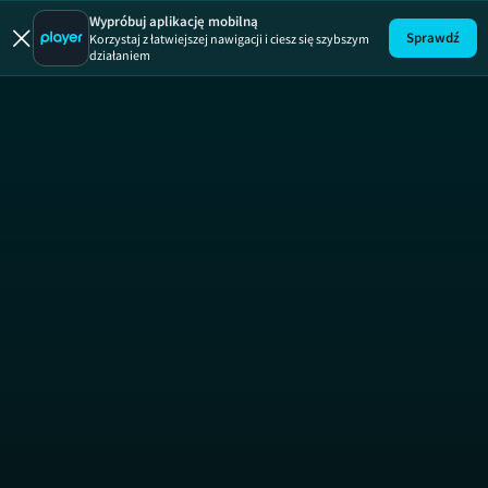
Wypróbuj aplikację mobilną
Sprawdź
Korzystaj z łatwiejszej nawigacji i ciesz się szybszym
działaniem