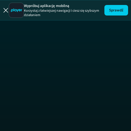
Wypróbuj aplikację mobilną
Sprawdź
Korzystaj z łatwiejszej nawigacji i ciesz się szybszym
działaniem