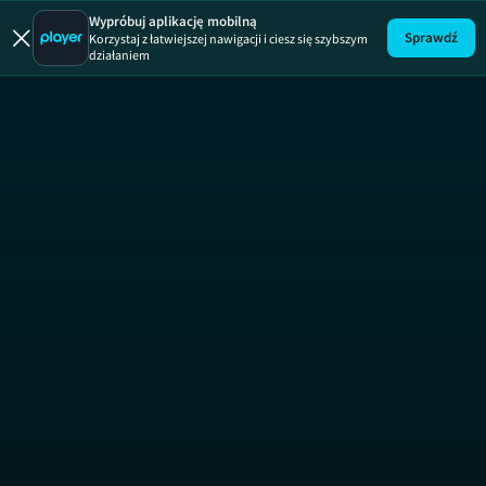
Wypróbuj aplikację mobilną
Sprawdź
Korzystaj z łatwiejszej nawigacji i ciesz się szybszym
działaniem