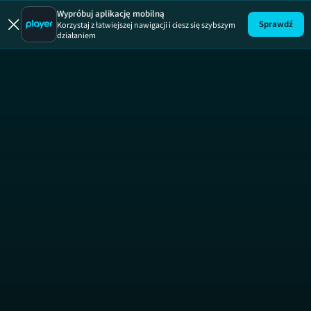
Wypróbuj aplikację mobilną
Sprawdź
Korzystaj z łatwiejszej nawigacji i ciesz się szybszym
działaniem