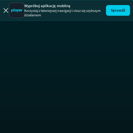
Wypróbuj aplikację mobilną
Sprawdź
Korzystaj z łatwiejszej nawigacji i ciesz się szybszym
działaniem