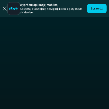
Wypróbuj aplikację mobilną
Sprawdź
Korzystaj z łatwiejszej nawigacji i ciesz się szybszym
działaniem