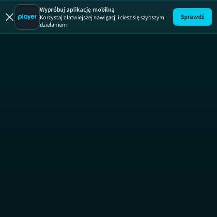
Wypróbuj aplikację mobilną
Sprawdź
Korzystaj z łatwiejszej nawigacji i ciesz się szybszym
działaniem