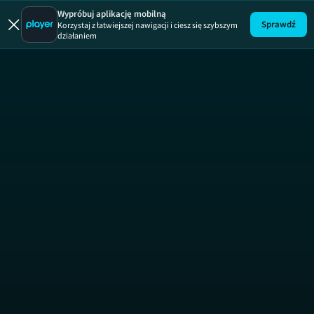
Wypróbuj aplikację mobilną
Sprawdź
Korzystaj z łatwiejszej nawigacji i ciesz się szybszym
działaniem