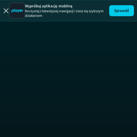
Wypróbuj aplikację mobilną
Sprawdź
Korzystaj z łatwiejszej nawigacji i ciesz się szybszym
działaniem