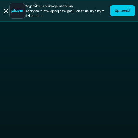
Wypróbuj aplikację mobilną
Sprawdź
Korzystaj z łatwiejszej nawigacji i ciesz się szybszym
działaniem