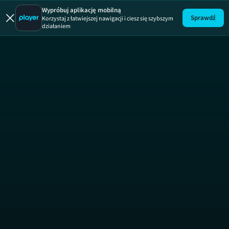
Wypróbuj aplikację mobilną
Sprawdź
Korzystaj z łatwiejszej nawigacji i ciesz się szybszym
działaniem