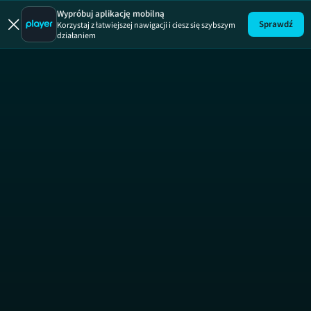
Wypróbuj aplikację mobilną
Sprawdź
Korzystaj z łatwiejszej nawigacji i ciesz się szybszym
działaniem