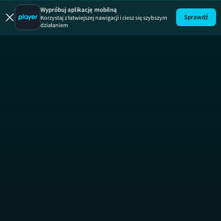
Wypróbuj aplikację mobilną
Sprawdź
Korzystaj z łatwiejszej nawigacji i ciesz się szybszym
działaniem