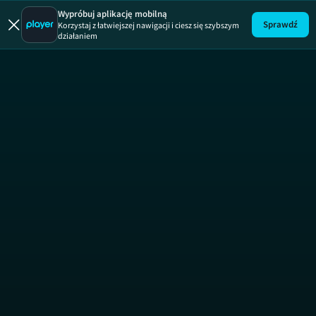
Wypróbuj aplikację mobilną
Sprawdź
Korzystaj z łatwiejszej nawigacji i ciesz się szybszym
działaniem