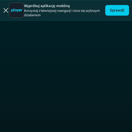
Wypróbuj aplikację mobilną
Sprawdź
Korzystaj z łatwiejszej nawigacji i ciesz się szybszym
działaniem