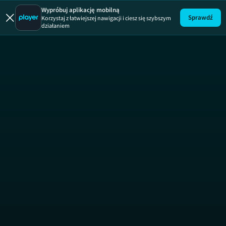
Wypróbuj aplikację mobilną
Sprawdź
Korzystaj z łatwiejszej nawigacji i ciesz się szybszym
działaniem