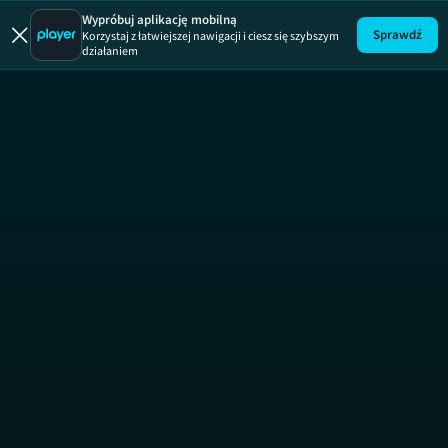
Wypróbuj aplikację mobilną
Sprawdź
Korzystaj z łatwiejszej nawigacji i ciesz się szybszym
działaniem