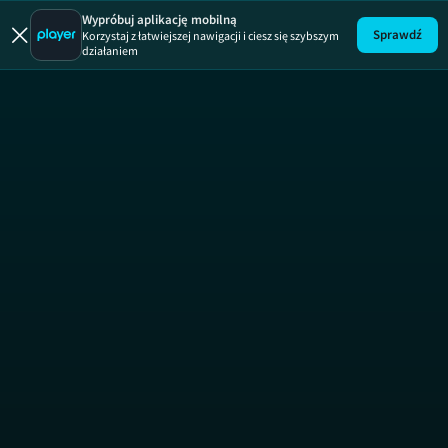
Wypróbuj aplikację mobilną
Sprawdź
Korzystaj z łatwiejszej nawigacji i ciesz się szybszym
działaniem