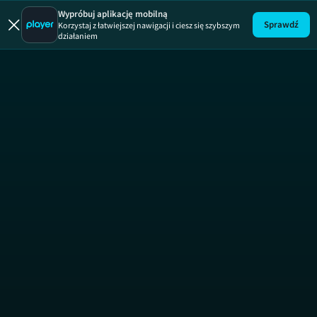
Wypróbuj aplikację mobilną
Sprawdź
Korzystaj z łatwiejszej nawigacji i ciesz się szybszym
działaniem