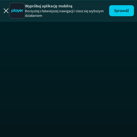
Wypróbuj aplikację mobilną
Sprawdź
Korzystaj z łatwiejszej nawigacji i ciesz się szybszym
działaniem