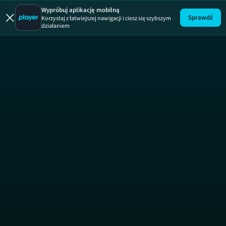
Wypróbuj aplikację mobilną
Sprawdź
Korzystaj z łatwiejszej nawigacji i ciesz się szybszym
działaniem