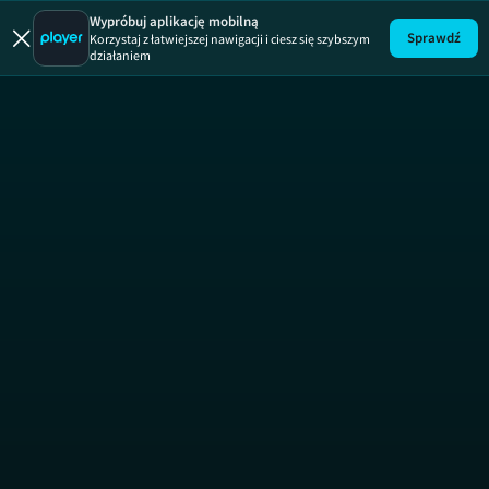
Wypróbuj aplikację mobilną
Sprawdź
Korzystaj z łatwiejszej nawigacji i ciesz się szybszym
działaniem