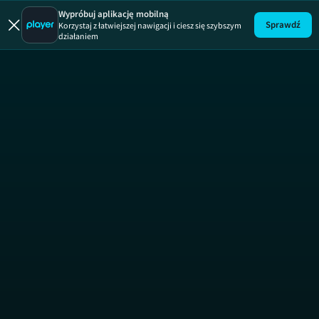
Wypróbuj aplikację mobilną
Sprawdź
Korzystaj z łatwiejszej nawigacji i ciesz się szybszym
działaniem