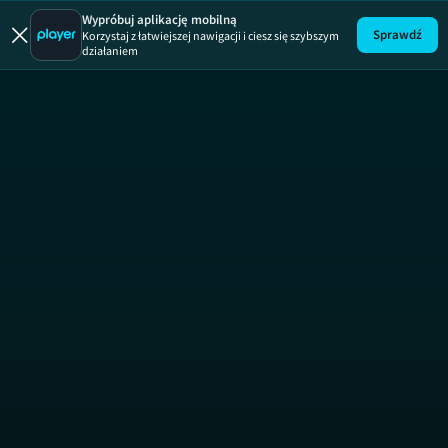
Wypróbuj aplikację mobilną
Sprawdź
Korzystaj z łatwiejszej nawigacji i ciesz się szybszym
działaniem