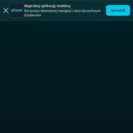
Wypróbuj aplikację mobilną
Sprawdź
Korzystaj z łatwiejszej nawigacji i ciesz się szybszym
działaniem