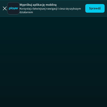
Wypróbuj aplikację mobilną
Sprawdź
Korzystaj z łatwiejszej nawigacji i ciesz się szybszym
działaniem