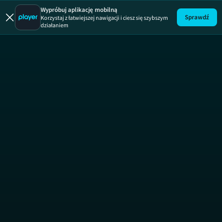
Wypróbuj aplikację mobilną
Sprawdź
Korzystaj z łatwiejszej nawigacji i ciesz się szybszym
działaniem