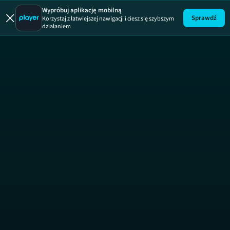
Wypróbuj aplikację mobilną
Sprawdź
Korzystaj z łatwiejszej nawigacji i ciesz się szybszym
działaniem