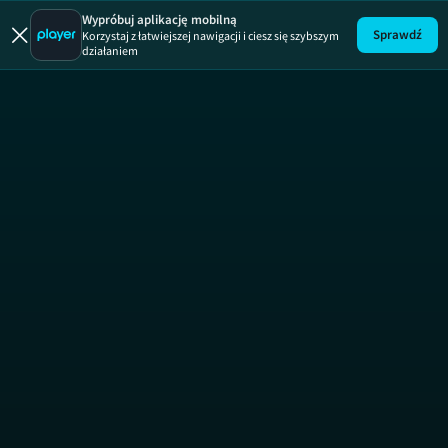
Wypróbuj aplikację mobilną
Sprawdź
Korzystaj z łatwiejszej nawigacji i ciesz się szybszym
działaniem