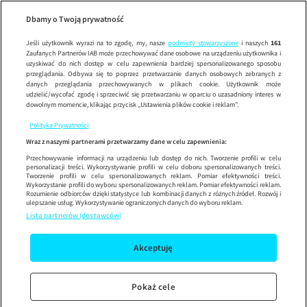
Wypróbuj aplikację mobilną
Dbamy o Twoją prywatność
Sprawdź
Korzystaj z łatwiejszej nawigacji i ciesz się szybszym
działaniem
Jeśli użytkownik wyrazi na to zgodę, my, nasze
podmioty stowarzyszone
i naszych
161
Zaufanych Partnerów IAB może przechowywać dane osobowe na urządzeniu użytkownika i
uzyskiwać do nich dostęp w celu zapewnienia bardziej spersonalizowanego sposobu
przeglądania. Odbywa się to poprzez przetwarzanie danych osobowych zebranych z
danych przeglądania przechowywanych w plikach cookie. Użytkownik może
udzielić/wycofać zgodę i sprzeciwić się przetwarzaniu w oparciu o uzasadniony interes w
dowolnym momencie, klikając przycisk „Ustawienia plików cookie i reklam”.
Polityka Prywatności
Wraz z naszymi partnerami przetwarzamy dane w celu zapewnienia:
Przechowywanie informacji na urządzeniu lub dostęp do nich. Tworzenie profili w celu
personalizacji treści. Wykorzystywanie profili w celu doboru spersonalizowanych treści.
Tworzenie profili w celu spersonalizowanych reklam. Pomiar efektywności treści.
Wykorzystanie profili do wyboru spersonalizowanych reklam. Pomiar efektywności reklam.
Rozumienie odbiorców dzięki statystyce lub kombinacji danych z różnych źródeł. Rozwój i
ulepszanie usług. Wykorzystywanie ograniczonych danych do wyboru reklam.
Lista partnerów (dostawców)
Akceptuję
Pokaż cele