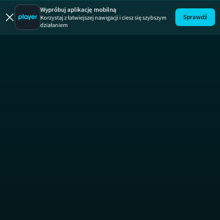
Wypróbuj aplikację mobilną
Sprawdź
Korzystaj z łatwiejszej nawigacji i ciesz się szybszym
działaniem