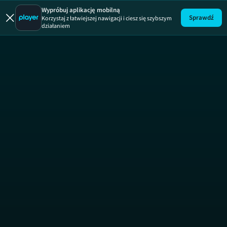
Wypróbuj aplikację mobilną
Sprawdź
Korzystaj z łatwiejszej nawigacji i ciesz się szybszym
działaniem