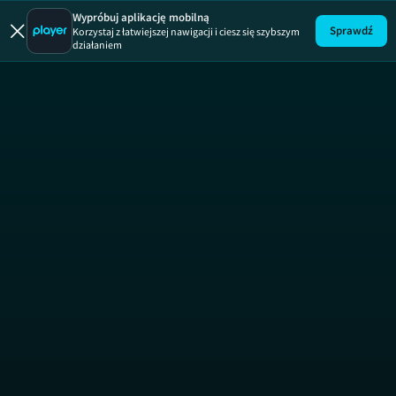
Wypróbuj aplikację mobilną
Sprawdź
Korzystaj z łatwiejszej nawigacji i ciesz się szybszym
działaniem