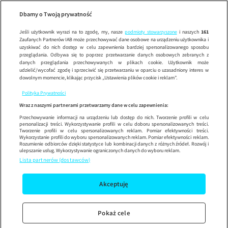
Wypróbuj aplikację mobilną
Dbamy o Twoją prywatność
Sprawdź
Korzystaj z łatwiejszej nawigacji i ciesz się szybszym
działaniem
Jeśli użytkownik wyrazi na to zgodę, my, nasze
podmioty stowarzyszone
i naszych
161
Zaufanych Partnerów IAB może przechowywać dane osobowe na urządzeniu użytkownika i
uzyskiwać do nich dostęp w celu zapewnienia bardziej spersonalizowanego sposobu
przeglądania. Odbywa się to poprzez przetwarzanie danych osobowych zebranych z
danych przeglądania przechowywanych w plikach cookie. Użytkownik może
udzielić/wycofać zgodę i sprzeciwić się przetwarzaniu w oparciu o uzasadniony interes w
dowolnym momencie, klikając przycisk „Ustawienia plików cookie i reklam”.
Polityka Prywatności
Wraz z naszymi partnerami przetwarzamy dane w celu zapewnienia:
Przechowywanie informacji na urządzeniu lub dostęp do nich. Tworzenie profili w celu
personalizacji treści. Wykorzystywanie profili w celu doboru spersonalizowanych treści.
Tworzenie profili w celu spersonalizowanych reklam. Pomiar efektywności treści.
Wykorzystanie profili do wyboru spersonalizowanych reklam. Pomiar efektywności reklam.
Rozumienie odbiorców dzięki statystyce lub kombinacji danych z różnych źródeł. Rozwój i
ulepszanie usług. Wykorzystywanie ograniczonych danych do wyboru reklam.
Lista partnerów (dostawców)
Akceptuję
Pokaż cele