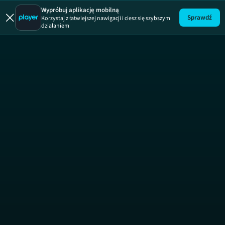
Wypróbuj aplikację mobilną
Sprawdź
Korzystaj z łatwiejszej nawigacji i ciesz się szybszym
działaniem