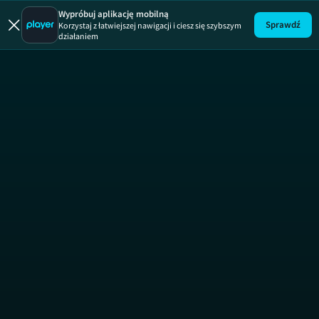
Wypróbuj aplikację mobilną
Sprawdź
Korzystaj z łatwiejszej nawigacji i ciesz się szybszym
działaniem