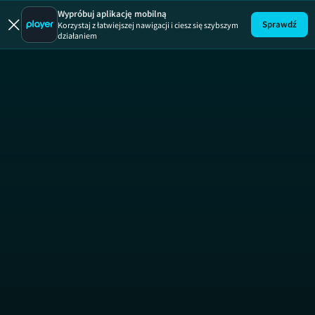
Wypróbuj aplikację mobilną
Sprawdź
Korzystaj z łatwiejszej nawigacji i ciesz się szybszym
działaniem