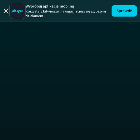
Wypróbuj aplikację mobilną
Sprawdź
Korzystaj z łatwiejszej nawigacji i ciesz się szybszym
działaniem