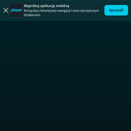
Wypróbuj aplikację mobilną
Sprawdź
Korzystaj z łatwiejszej nawigacji i ciesz się szybszym
działaniem