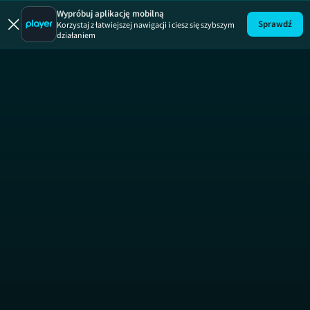
Wypróbuj aplikację mobilną
Sprawdź
Korzystaj z łatwiejszej nawigacji i ciesz się szybszym
działaniem