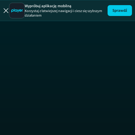
Bermudy |
Wypróbuj aplikację mobilną
Sprawdź
Korzystaj z łatwiejszej nawigacji i ciesz się szybszym
działaniem