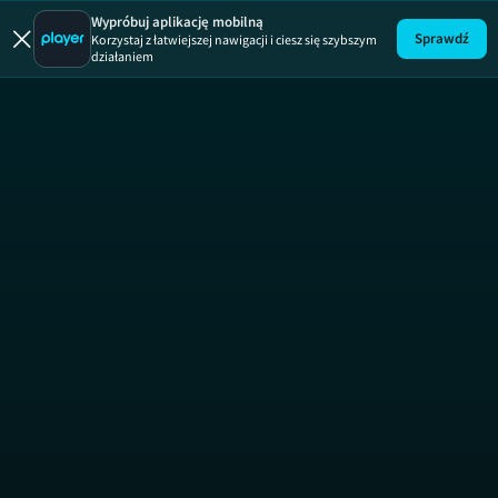
Wypróbuj aplikację mobilną
Sprawdź
Korzystaj z łatwiejszej nawigacji i ciesz się szybszym
działaniem