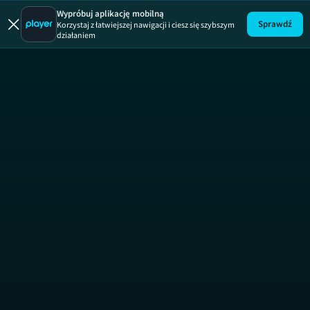
Wypróbuj aplikację mobilną
Sprawdź
Korzystaj z łatwiejszej nawigacji i ciesz się szybszym
działaniem