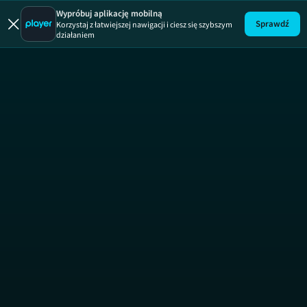
Wypróbuj aplikację mobilną
Sprawdź
Korzystaj z łatwiejszej nawigacji i ciesz się szybszym
działaniem